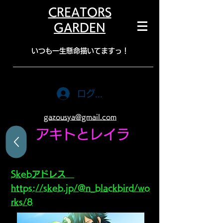
CREATORS
GARDEN
​いつも一生懸命描いてますっ！
ログイン
gazousya@gmail.com
アキトとレイラ
Skebアドレス
https://skeb.jp/@n_blackbird/wo
rks/8