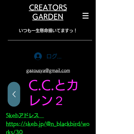
CREATORS
GARDEN
​いつも一生懸命描いてますっ！
ログイン
gazousya@gmail.com
C.C.とカ
レン２
Skebアドレス
https://skeb.jp/@n_blackbird/wo
rks/30